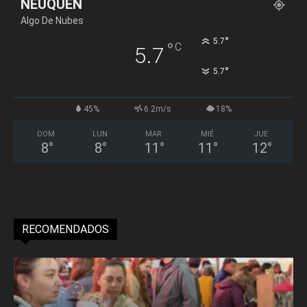
NEUQUÉN
Algo De Nubes
°
5.7
°
C
5.7
°
5.7
45%
6.2m/s
18%
DOM
LUN
MAR
MIÉ
JUE
8
°
8
°
11
°
11
°
12
°
RECOMENDADOS