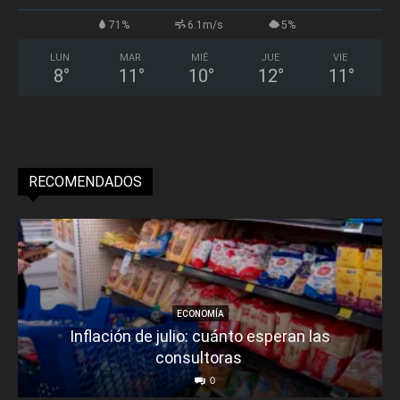
71%
6.1m/s
5%
LUN
MAR
MIÉ
JUE
VIE
8
°
11
°
10
°
12
°
11
°
RECOMENDADOS
ECONOMÍA
Inflación de julio: cuánto esperan las
consultoras
0