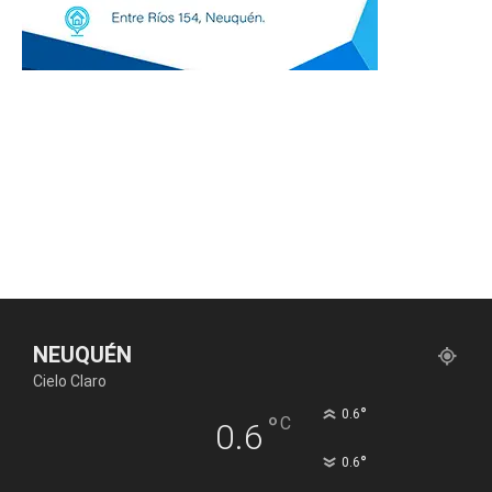
NEUQUÉN
Cielo Claro
°
0.6
°
C
0.6
°
0.6