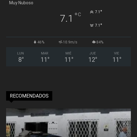
Muy Nuboso
°
7.1
°
C
7.1
°
7.1
46%
10.9m/s
84%
LUN
MAR
MIÉ
JUE
VIE
8
°
11
°
11
°
12
°
11
°
RECOMENDADOS