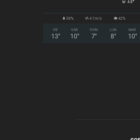
°
4.8
58%
4.1m/s
42%
VIE
SÁB
DOM
LUN
MAR
13
°
10
°
7
°
8
°
10
°