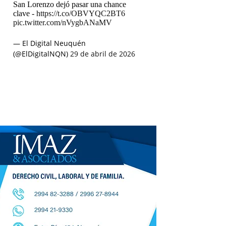
San Lorenzo dejó pasar una chance
clave -
https://t.co/OBVYQC2BT6
pic.twitter.com/nVygbANaMV
— El Digital Neuquén
(@ElDigitalNQN)
29 de abril de 2026