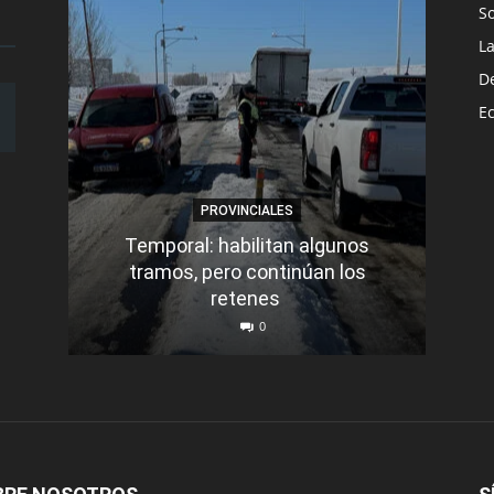
S
L
D
E
PROVINCIALES
Temporal: habilitan algunos
tramos, pero continúan los
Q
retenes
nu
0