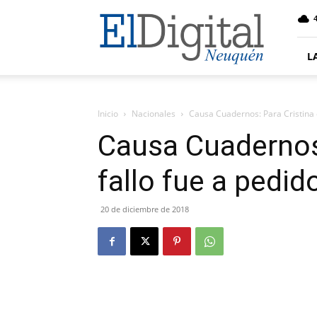
El
4
Digital
Neuquen
L
Inicio
Nacionales
Causa Cuadernos: Para Cristina e
Causa Cuadernos:
fallo fue a pedid
20 de diciembre de 2018