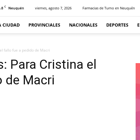
C
.8
viernes, agosto 7, 2026
Farmacias de Turno en Neuquén
Neuquén
A CIUDAD
PROVINCIALES
NACIONALES
DEPORTES
l fallo fue a pedido de Macri
 Para Cristina el
o de Macri