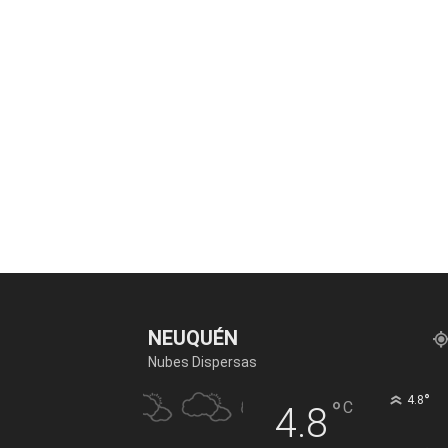
NEUQUÉN
Nubes Dispersas
°
4.8
°
C
4.8