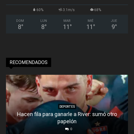
60%
3.1m/s
68%
DOM
LUN
MAR
MIÉ
JUE
8
°
8
°
11
°
11
°
9
°
RECOMENDADOS
DEPORTES
Hacen fila para ganarle a River: sumó otro
papelón
0