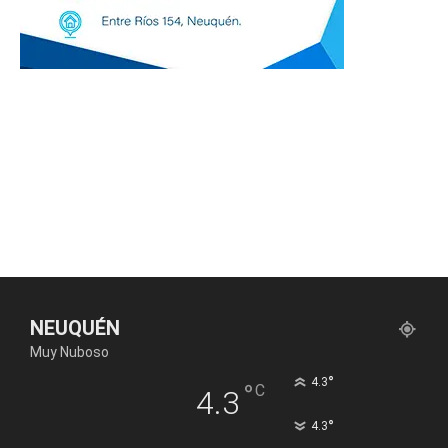
NEUQUÉN
Muy Nuboso
°
4.3
°
C
4.3
°
4.3