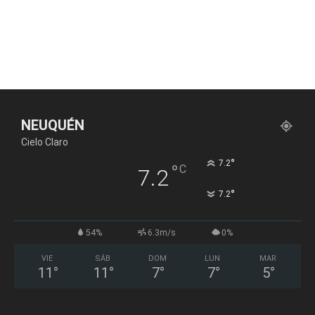
NEUQUÉN
Cielo Claro
°
7.2
°
C
7.2
°
7.2
54%
6.3m/s
0%
VIE
SÁB
DOM
LUN
MAR
11
°
11
°
7
°
7
°
5
°