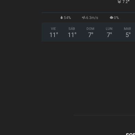
°
7.2
54%
6.3m/s
0%
VIE
SÁB
DOM
LUN
MAR
11
°
11
°
7
°
7
°
5
°