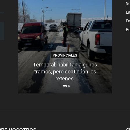
S
L
D
E
PROVINCIALES
Temporal: habilitan algunos
tramos, pero continúan los
Q
retenes
nu
0