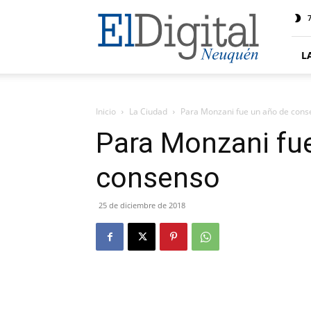
El
7
Digital
Neuquen
L
Inicio
La Ciudad
Para Monzani fue un año de cons
Para Monzani fu
consenso
25 de diciembre de 2018