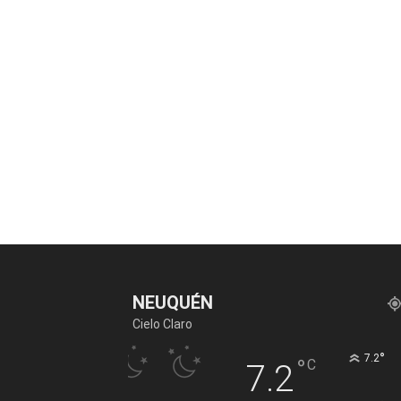
NEUQUÉN
Cielo Claro
°
7.2
°
C
7.2