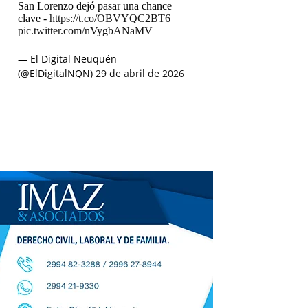
San Lorenzo dejó pasar una chance
clave -
https://t.co/OBVYQC2BT6
pic.twitter.com/nVygbANaMV
— El Digital Neuquén
(@ElDigitalNQN)
29 de abril de 2026