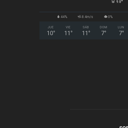
°
9.8
44%
8.4m/s
0%
JUE
VIE
SÁB
DOM
LUN
10
°
11
°
11
°
7
°
7
°