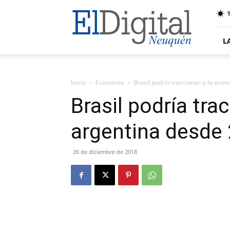
El
9
Digital
Neuquen
L
Inicio
Economía
Brasil podría traccionar a la ec
Brasil podría tra
argentina desde
26 de diciembre de 2018