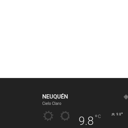
NEUQUÉN
Cielo Claro
°
9.8
°
C
9.8