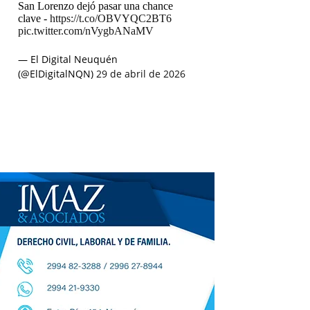
San Lorenzo dejó pasar una chance
clave -
https://t.co/OBVYQC2BT6
pic.twitter.com/nVygbANaMV
— El Digital Neuquén
(@ElDigitalNQN)
29 de abril de 2026