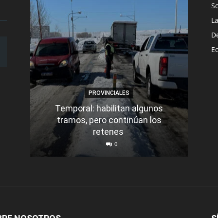
S
L
D
E
PROVINCIALES
Temporal: habilitan algunos
tramos, pero continúan los
Q
retenes
nu
0