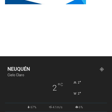
NEUQUÉN
Cielo Claro
°
2
°
C
2
°
2
67%
4.1m/s
6%