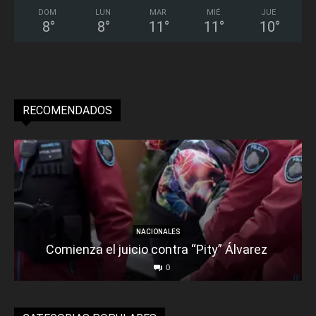
DOM
LUN
MAR
MIÉ
JUE
8
°
8
°
11
°
11
°
10
°
RECOMENDADOS
NACIONALES
Comienza el juicio contra “Pity” Álvarez
0