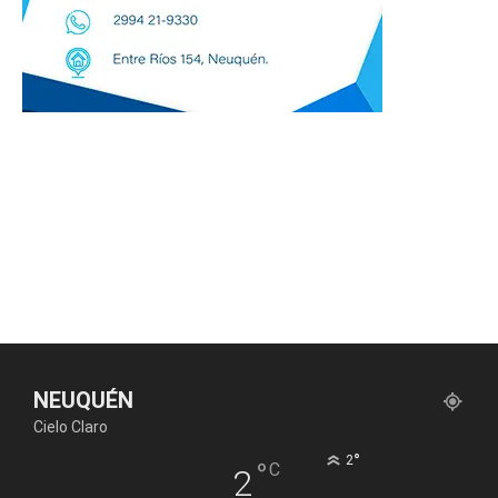
NEUQUÉN
Cielo Claro
°
2
°
C
2