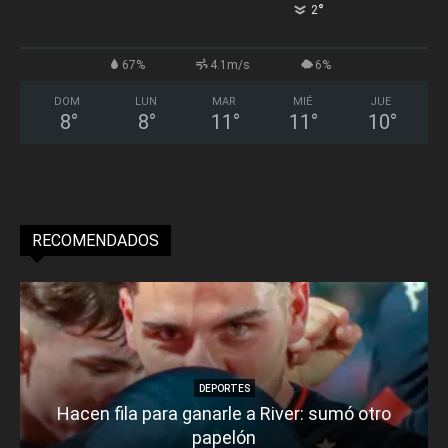
°
2
67%
4.1m/s
6%
DOM
LUN
MAR
MIÉ
JUE
8
°
8
°
11
°
11
°
10
°
RECOMENDADOS
DEPORTES
Hacen fila para ganarle a River: sumó otro
papelón