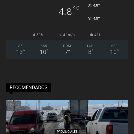
°
4.8
°
C
4.8
°
4.8
58%
4.1m/s
42%
VIE
SÁB
DOM
LUN
MAR
13
°
10
°
7
°
8
°
10
°
RECOMENDADOS
PROVINCIALES