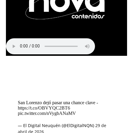
San Lorenzo dejó pasar una chance clave -
https://t.co/OBVYQC2BT6
pic.twitter.com/nVygbANaMV
— El Digital Neuquén (@ElDigitalNQN)
29 de
abril de 2026