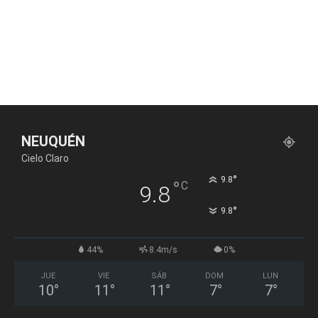
NEUQUÉN
Cielo Claro
°
9.8
°
C
9.8
°
9.8
44%
8.4m/s
0%
JUE
VIE
SÁB
DOM
LUN
10
°
11
°
11
°
7
°
7
°