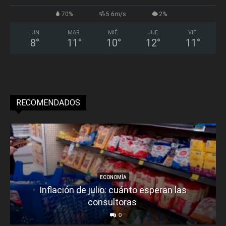
70%
5.6m/s
2%
LUN
MAR
MIÉ
JUE
VIE
8
°
11
°
10
°
12
°
11
°
RECOMENDADOS
ECONOMÍA
Inflación de julio: cuánto esperan las
consultoras
0