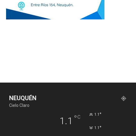
NEUQUÉN
Cielo Claro
°
1.1
°
C
1.1
°
1.1