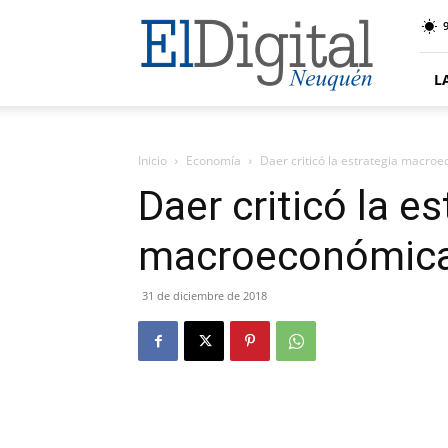
El
9
Digital
Neuquen
L
Inicio
Economía
Daer criticó la estrategia macro
Daer criticó la es
macroeconómic
31 de diciembre de 2018