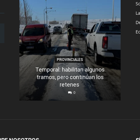
S
L
D
E
PROVINCIALES
Temporal: habilitan algunos
tramos, pero continúan los
Q
retenes
nu
0