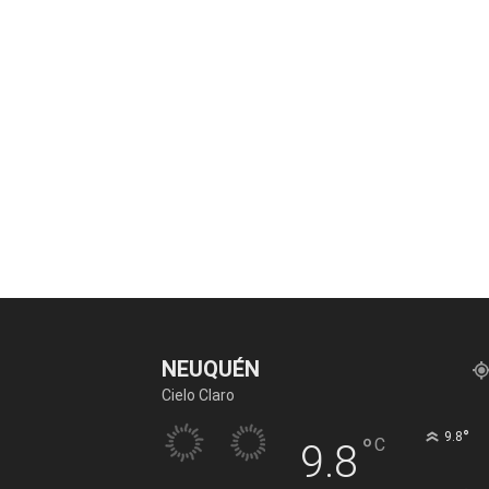
NEUQUÉN
Cielo Claro
°
9.8
°
C
9.8