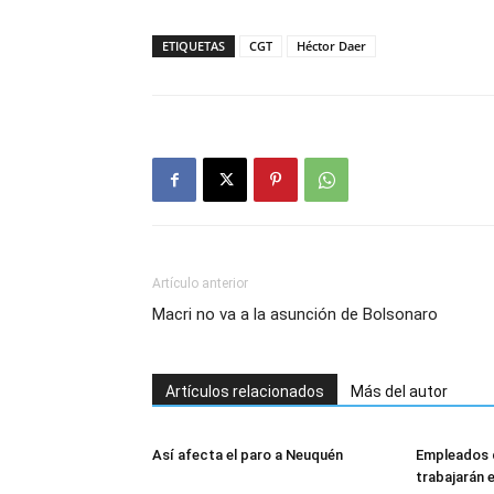
ETIQUETAS
CGT
Héctor Daer
Artículo anterior
Macri no va a la asunción de Bolsonaro
Artículos relacionados
Más del autor
Así afecta el paro a Neuquén
Empleados 
trabajarán 