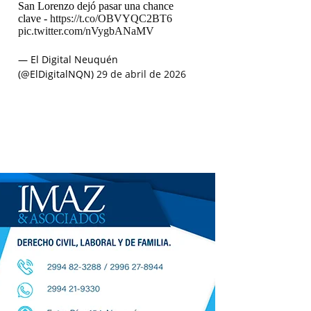
San Lorenzo dejó pasar una chance
clave -
https://t.co/OBVYQC2BT6
pic.twitter.com/nVygbANaMV
— El Digital Neuquén
(@ElDigitalNQN)
29 de abril de 2026