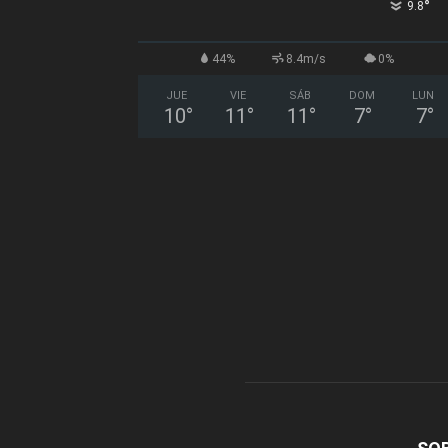
°
9.8
44%
8.4m/s
0%
JUE
VIE
SÁB
DOM
LUN
10
°
11
°
11
°
7
°
7
°