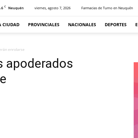
C
.6
viernes, agosto 7, 2026
Farmacias de Turno en Neuquén
Neuquén
A CIUDAD
PROVINCIALES
NACIONALES
DEPORTES
erán enrolarse
os apoderados
se