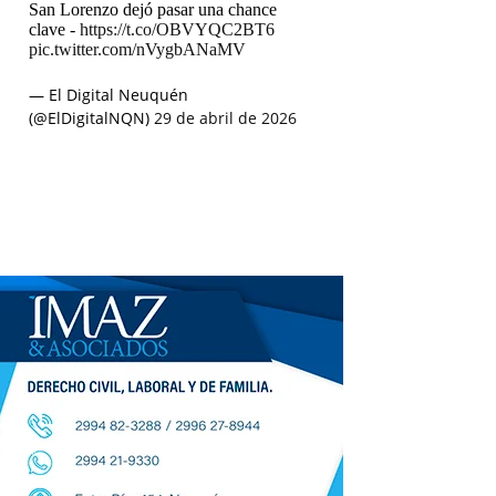
San Lorenzo dejó pasar una chance
clave -
https://t.co/OBVYQC2BT6
pic.twitter.com/nVygbANaMV
— El Digital Neuquén
(@ElDigitalNQN)
29 de abril de 2026