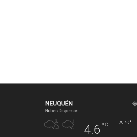
NEUQUÉN
Nubes Dispersas
°
4.6
°
C
4.6