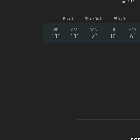
°
4.6
62%
2.7m/s
35%
VIE
SÁB
DOM
LUN
MAR
11
°
11
°
7
°
8
°
6
°