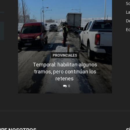
S
L
D
E
PROVINCIALES
Temporal: habilitan algunos
tramos, pero continúan los
Q
retenes
nu
0