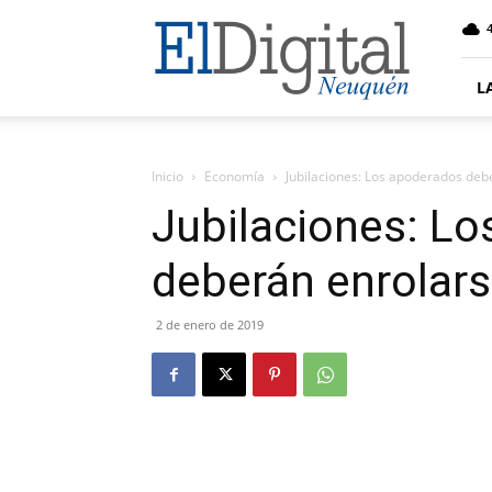
El
4
Digital
Neuquen
L
Inicio
Economía
Jubilaciones: Los apoderados deb
Jubilaciones: L
deberán enrolar
2 de enero de 2019