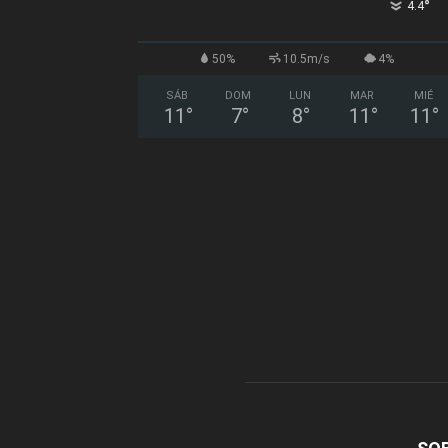
°
4.4
50%
10.5m/s
4%
SÁB
DOM
LUN
MAR
MIÉ
11
°
7
°
8
°
11
°
11
°