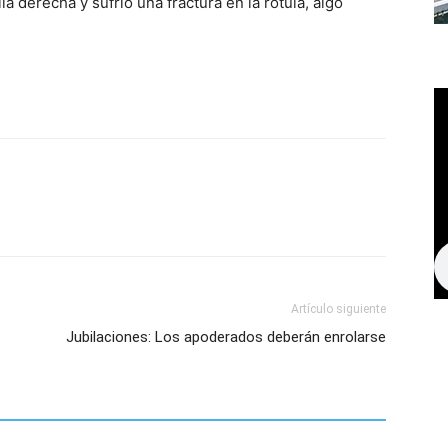
a derecha y sufrió una fractura en la rótula, algo
Artículo siguiente
Jubilaciones: Los apoderados deberán enrolarse