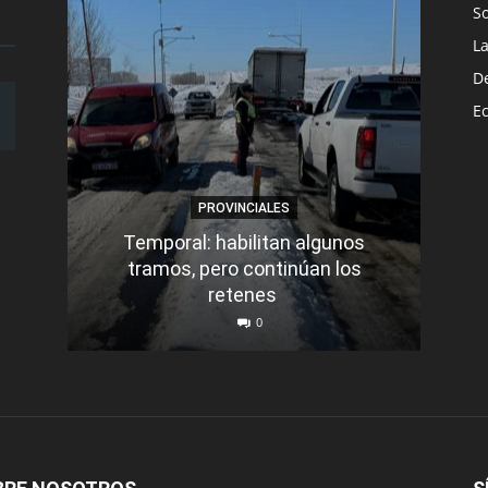
S
L
D
E
PROVINCIALES
Temporal: habilitan algunos
tramos, pero continúan los
Q
retenes
nu
0