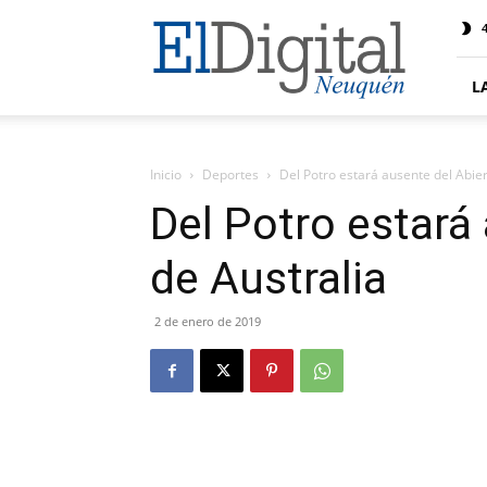
El
4
Digital
Neuquen
L
Inicio
Deportes
Del Potro estará ausente del Abier
Del Potro estará
de Australia
2 de enero de 2019