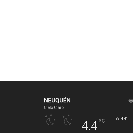
NEUQUÉN
Cielo Claro
°
4.4
°
C
4.4