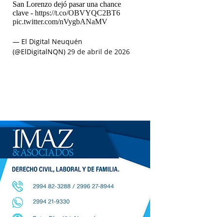
San Lorenzo dejó pasar una chance
clave -
https://t.co/OBVYQC2BT6
pic.twitter.com/nVygbANaMV
— El Digital Neuquén
(@ElDigitalNQN)
29 de abril de 2026