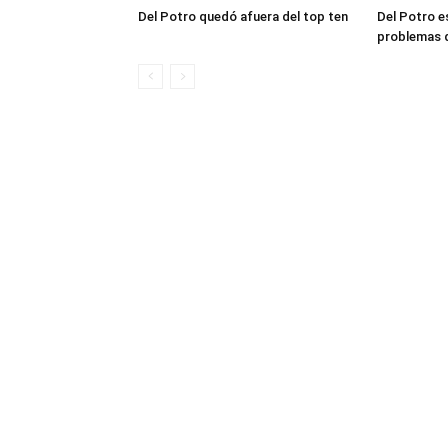
Del Potro quedó afuera del top ten
Del Potro e
problemas d