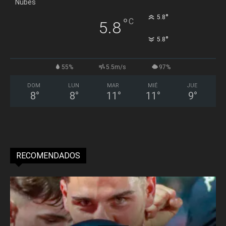
Nubes
°
5.8
°
C
5.8
°
5.8
55%
5.5m/s
97%
DOM
LUN
MAR
MIÉ
JUE
8
°
8
°
11
°
11
°
9
°
RECOMENDADOS