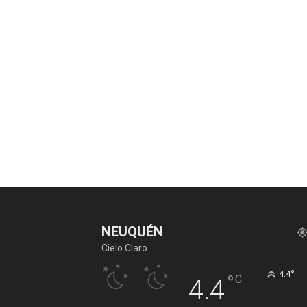
NEUQUÉN
Cielo Claro
°
4.4
°
C
4.4