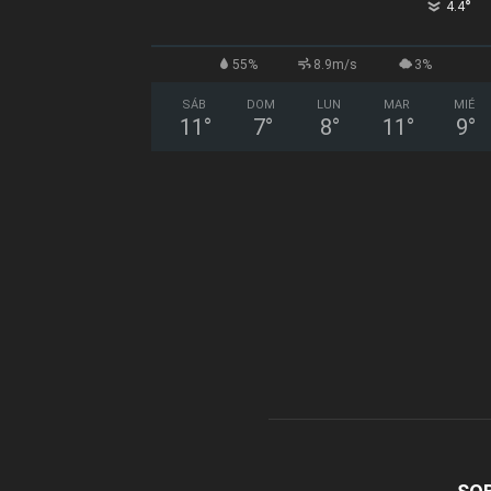
°
4.4
55%
8.9m/s
3%
SÁB
DOM
LUN
MAR
MIÉ
11
°
7
°
8
°
11
°
9
°