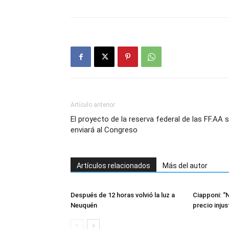
Artículo anterior
El proyecto de la reserva federal de las FF.AA 
enviará al Congreso
Artículos relacionados
Más del autor
Después de 12 horas volvió la luz a
Ciapponi: “
Neuquén
precio injus