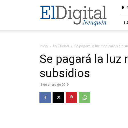
El
4
Digital
Neuquen
L
Inicio
La Ciudad
Se pagará la luz más cara y sin s
Se pagará la luz 
subsidios
3 de enero de 2019