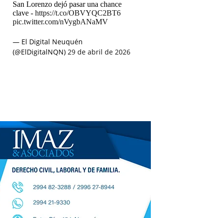
San Lorenzo dejó pasar una chance
clave -
https://t.co/OBVYQC2BT6
pic.twitter.com/nVygbANaMV
— El Digital Neuquén
(@ElDigitalNQN)
29 de abril de 2026