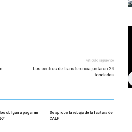
Artículo siguiente
se
Los centros de transferencia juntaron 24
toneladas
Nos obligan a pagar un
Se aprobó la rebaja de la factura de
to”
CALF