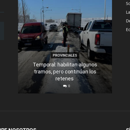
S
L
D
E
PROVINCIALES
Temporal: habilitan algunos
tramos, pero continúan los
Q
retenes
nu
0