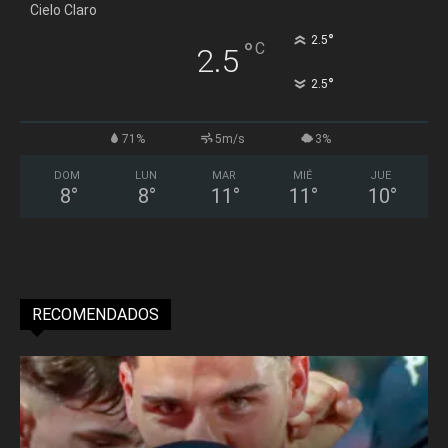
Cielo Claro
°
2.5
°
C
2.5
°
2.5
71%
5m/s
3%
DOM
LUN
MAR
MIÉ
JUE
8
°
8
°
11
°
11
°
10
°
RECOMENDADOS