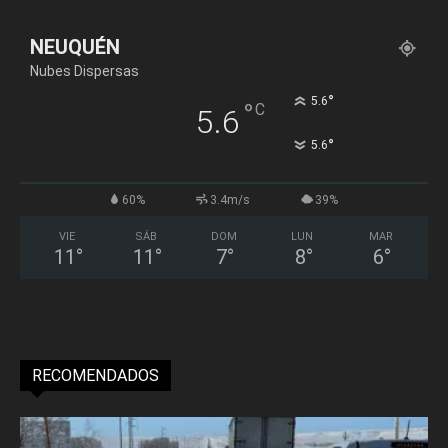
NEUQUÉN
Nubes Dispersas
°
5.6
°
C
5.6
°
5.6
60%
3.4m/s
39%
VIE
SÁB
DOM
LUN
MAR
11
°
11
°
7
°
8
°
6
°
RECOMENDADOS