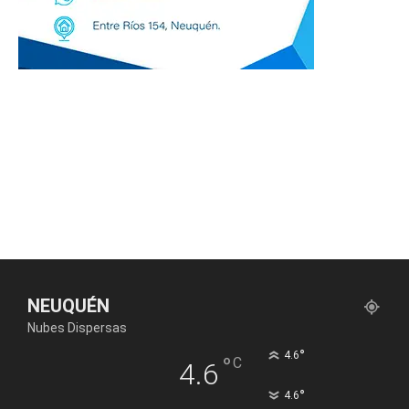
NEUQUÉN
Nubes Dispersas
°
4.6
°
C
4.6
°
4.6