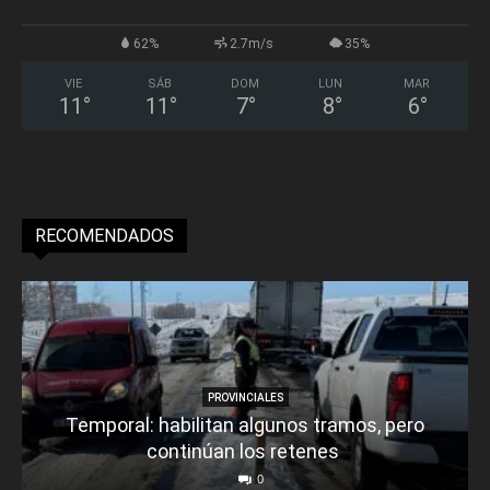
62%
2.7m/s
35%
VIE
SÁB
DOM
LUN
MAR
11
°
11
°
7
°
8
°
6
°
RECOMENDADOS
PROVINCIALES
Temporal: habilitan algunos tramos, pero
continúan los retenes
0