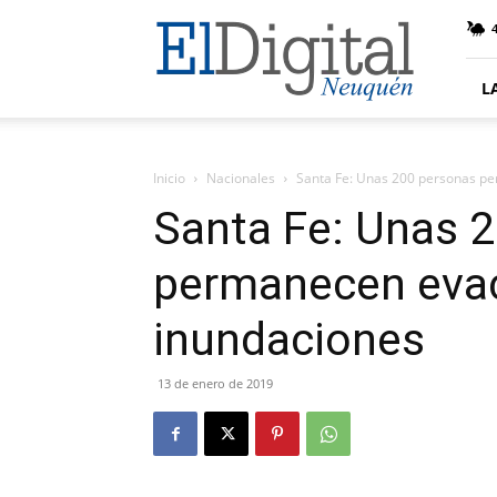
El
4
Digital
Neuquen
L
Inicio
Nacionales
Santa Fe: Unas 200 personas p
Santa Fe: Unas 
permanecen evac
inundaciones
13 de enero de 2019