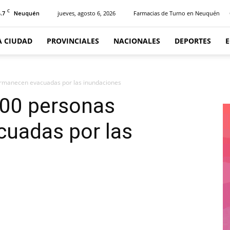
C
.7
jueves, agosto 6, 2026
Farmacias de Turno en Neuquén
Neuquén
A CIUDAD
PROVINCIALES
NACIONALES
DEPORTES
ermanecen evacuadas por las inundaciones
200 personas
uadas por las