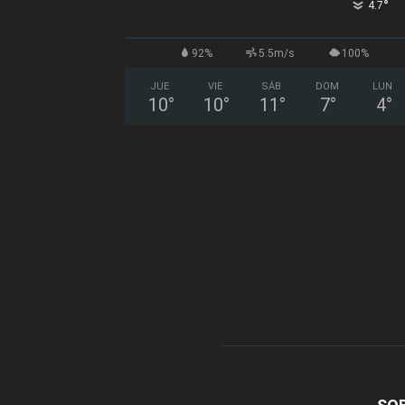
°
4.7
92%
5.5m/s
100%
JUE
VIE
SÁB
DOM
LUN
10
°
10
°
11
°
7
°
4
°