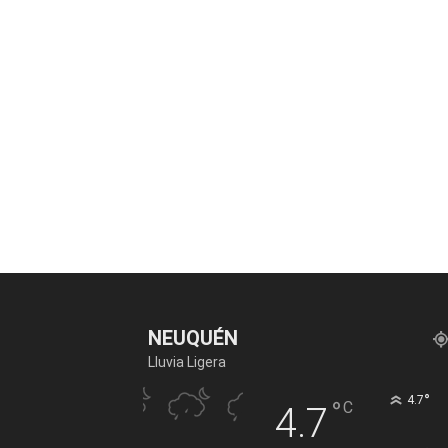
NEUQUÉN
Lluvia Ligera
°
4.7
°
C
4.7