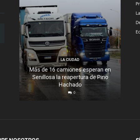
Pr
L
D
E
LA CIUDAD
Más de 16 camiones esperan en
Senillosa la reapertura de Pino
Se e
Hachado
0