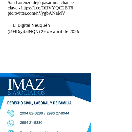
San Lorenzo dejó pasar una chance
clave -
https://t.co/OBVYQC2BT6
pic.twitter.com/nVygbANaMV
— El Digital Neuquén
(@ElDigitalNQN)
29 de abril de 2026