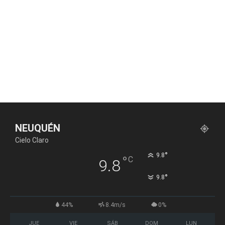
NEUQUÉN
Cielo Claro
°
9.8
°
C
9.8
°
9.8
44%
8.4m/s
0%
JUE
VIE
SÁB
DOM
LUN