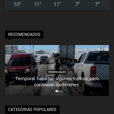
10
°
11
°
11
°
7
°
7
°
RECOMENDADOS
PROVINCIALES
Temporal: habilitan algunos tramos, pero
continúan los retenes
0
CATEGORIAS POPULARES