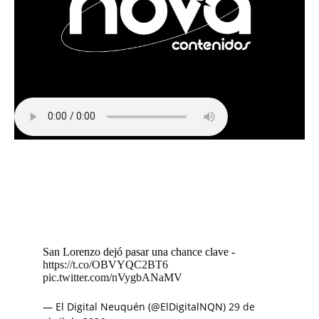
San Lorenzo dejó pasar una chance clave -
https://t.co/OBVYQC2BT6
pic.twitter.com/nVygbANaMV
— El Digital Neuquén (@ElDigitalNQN)
29 de