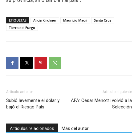
su provincia, sino también al país”.
ETIQUETAS
Alicia Kirchner
Mauricio Macri
Santa Cruz
Tierra del Fuego
Artículo anterior
Artículo siguiente
Subió levemente el dólar y
AFA: César Menotti volvió a la
bajó el Riesgo País
Selección
Artículos relacionados
Más del autor