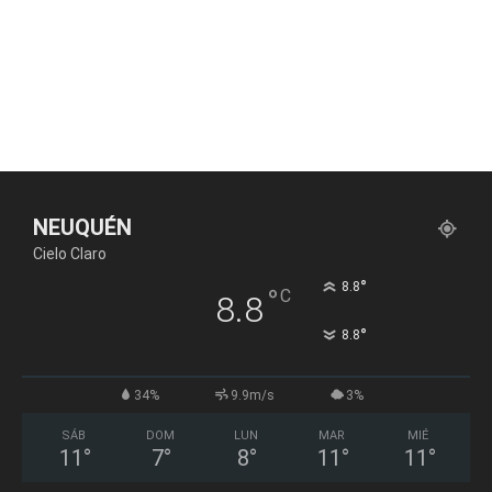
NEUQUÉN
Cielo Claro
°
8.8
°
C
8.8
°
8.8
34%
9.9m/s
3%
SÁB
DOM
LUN
MAR
MIÉ
11
°
7
°
8
°
11
°
11
°