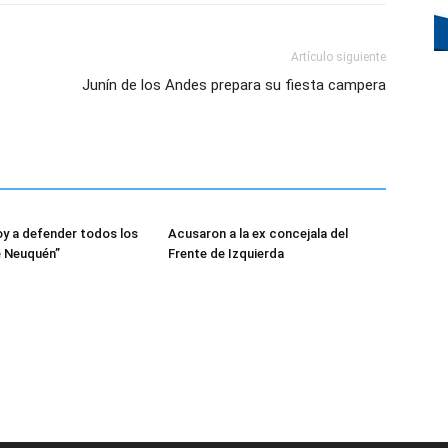
Artículo siguiente
Junín de los Andes prepara su fiesta campera
oy a defender todos los
Acusaron a la ex concejala del
e Neuquén”
Frente de Izquierda