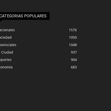
CATEGORIAS POPULARES
acionales
1576
ociedad
1050
ovinciales
1048
a Ciudad
937
eportes
904
conomía
683
PROVINCIALES
DEPORTE
speran más nevadas y lluvias
Último y sin goles,
intensas en Neuquén
contradi