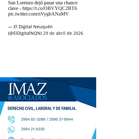
San Lorenzo dejó pasar una chance
clave -
https://t.co/OBVYQC2BT6
pic.twitter.com/nVygbANaMV
— El Digital Neuquén
(@ElDigitalNQN)
29 de abril de 2026