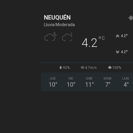
NEUQUÉN
Lluvia Moderada
°
4.2
°
C
4.2
°
4.2
92%
4.7m/s
100%
JUE
VIE
SÁB
DOM
LUN
10
°
10
°
11
°
7
°
4
°