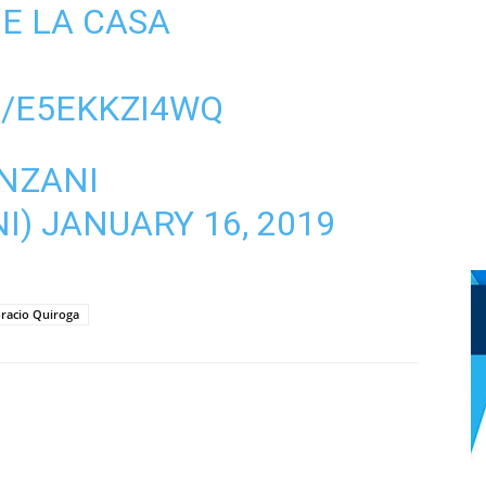
DE LA CASA
M/E5EKKZI4WQ
NZANI
I)
JANUARY 16, 2019
racio Quiroga