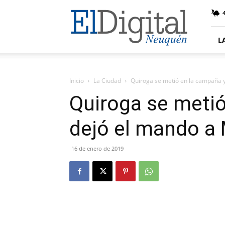
El
4
Digital
Neuquen
L
Inicio
La Ciudad
Quiroga se metió en la campaña y 
Quiroga se metió
dejó el mando a
16 de enero de 2019