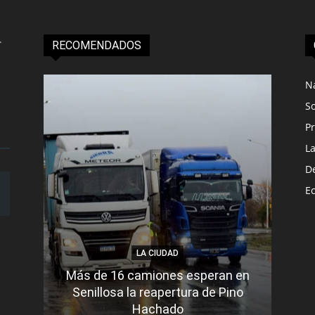
RECOMENDADOS
N
S
Pr
L
D
E
LA CIUDAD
Más de 16 camiones esperan en
Senillosa la reapertura de Pino
Se e
Hachado