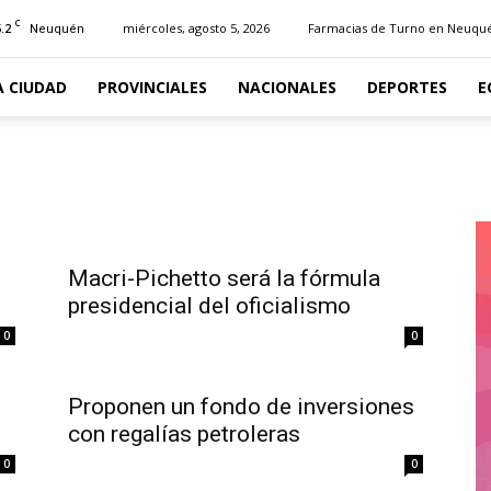
C
.2
miércoles, agosto 5, 2026
Farmacias de Turno en Neuqu
Neuquén
A CIUDAD
PROVINCIALES
NACIONALES
DEPORTES
E
Macri-Pichetto será la fórmula
presidencial del oficialismo
0
0
Proponen un fondo de inversiones
con regalías petroleras
0
0