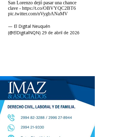
San Lorenzo dejó pasar una chance
clave -
https://t.co/OBVYQC2BT6
pic.twitter.com/nVygbANaMV
— El Digital Neuquén
(@ElDigitalNQN)
29 de abril de 2026