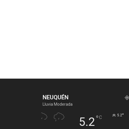
NEUQUÉN
Lluvia Moderada
°
5.2
°
C
5.2