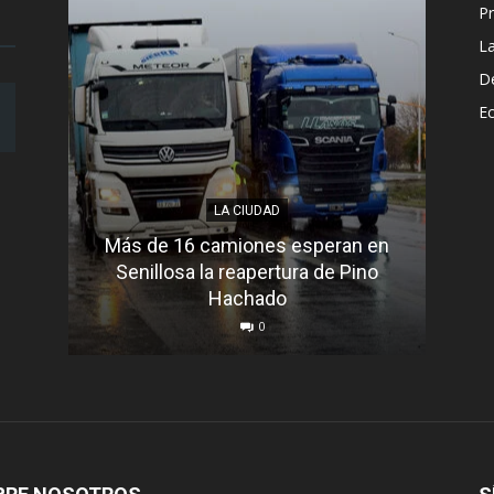
Pr
L
D
E
LA CIUDAD
Más de 16 camiones esperan en
Senillosa la reapertura de Pino
Se e
Hachado
0