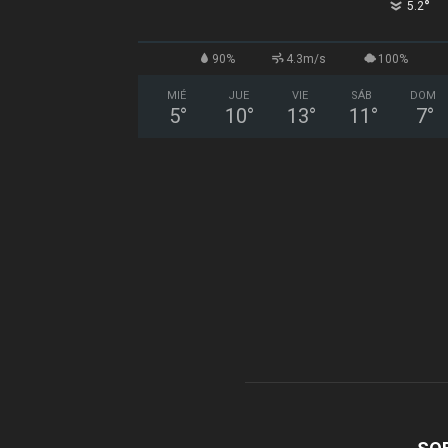
°
5.2
90%
4.3m/s
100%
MIÉ
JUE
VIE
SÁB
DOM
5
°
10
°
13
°
11
°
7
°