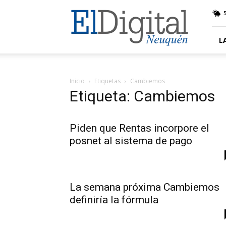
El
5
Digital
Neuquen
L
Inicio
Etiquetas
Cambiemos
Etiqueta: Cambiemos
Piden que Rentas incorpore el
posnet al sistema de pago
La semana próxima Cambiemos
definiría la fórmula