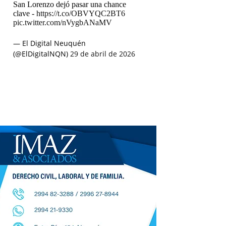
San Lorenzo dejó pasar una chance
clave -
https://t.co/OBVYQC2BT6
pic.twitter.com/nVygbANaMV
— El Digital Neuquén
(@ElDigitalNQN)
29 de abril de 2026