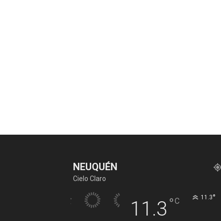
NEUQUÉN
Cielo Claro
°
11.3
°
C
11.3