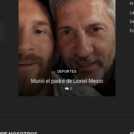
Pr
L
D
E
DEPORTES
Murió el padre de Lionel Messi
Se d
0