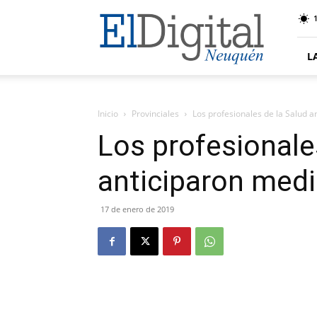
El
Digital
Neuquen
L
Inicio
Provinciales
Los profesionales de la Salud 
Los profesionale
anticiparon medi
17 de enero de 2019