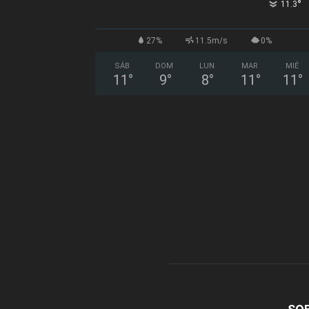
°
11.3
27%
11.5m/s
0%
SÁB
DOM
LUN
MAR
MIÉ
11
°
9
°
8
°
11
°
11
°