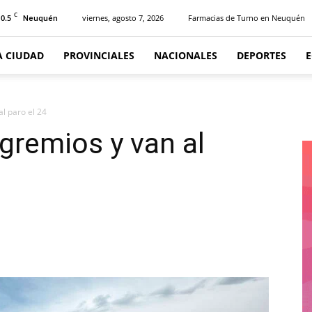
C
10.5
viernes, agosto 7, 2026
Farmacias de Turno en Neuquén
Neuquén
A CIUDAD
PROVINCIALES
NACIONALES
DEPORTES
al paro el 24
 gremios y van al