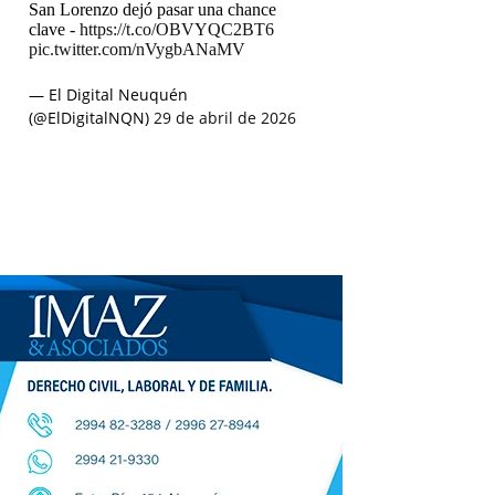
San Lorenzo dejó pasar una chance
clave -
https://t.co/OBVYQC2BT6
pic.twitter.com/nVygbANaMV
— El Digital Neuquén
(@ElDigitalNQN)
29 de abril de 2026