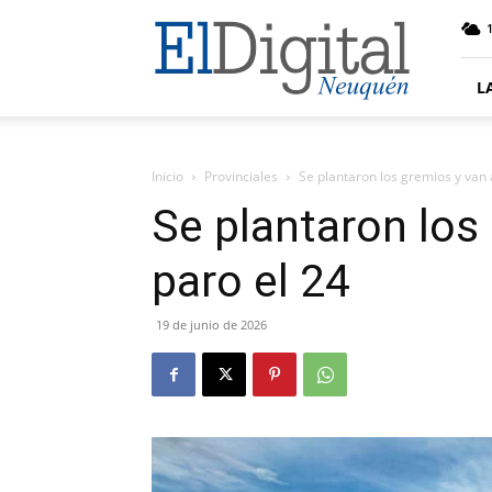
El
Digital
Neuquen
L
Inicio
Provinciales
Se plantaron los gremios y van 
Se plantaron los
paro el 24
19 de junio de 2026