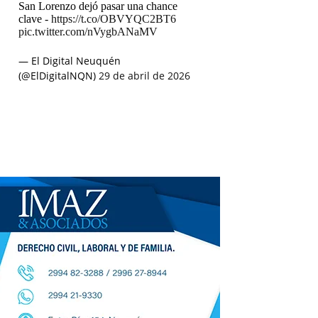
San Lorenzo dejó pasar una chance
clave -
https://t.co/OBVYQC2BT6
pic.twitter.com/nVygbANaMV
— El Digital Neuquén
(@ElDigitalNQN)
29 de abril de 2026