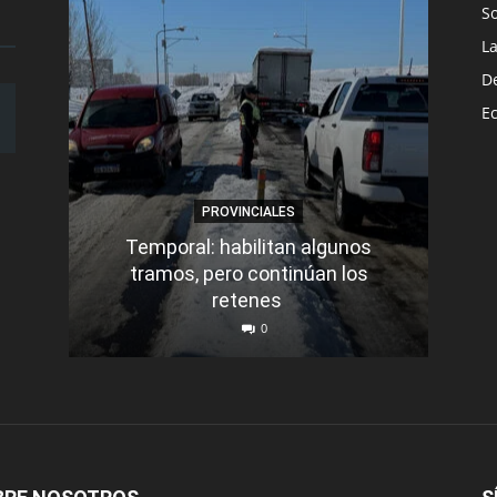
S
L
D
E
PROVINCIALES
Temporal: habilitan algunos
tramos, pero continúan los
Q
retenes
nu
0