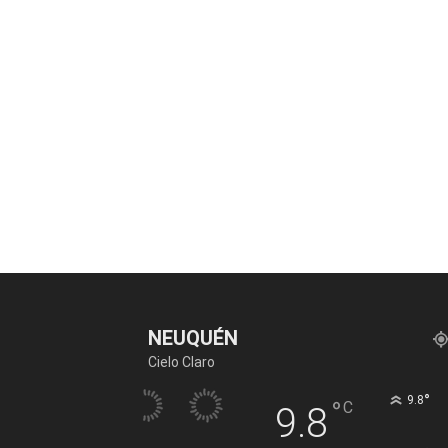
NEUQUÉN
Cielo Claro
°
9.8
°
C
9.8