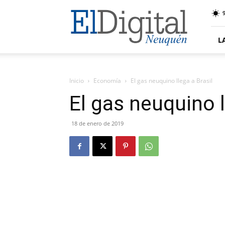
El
9
Digital
Neuquen
L
Inicio
Economía
El gas neuquino llega a Brasil
El gas neuquino l
18 de enero de 2019