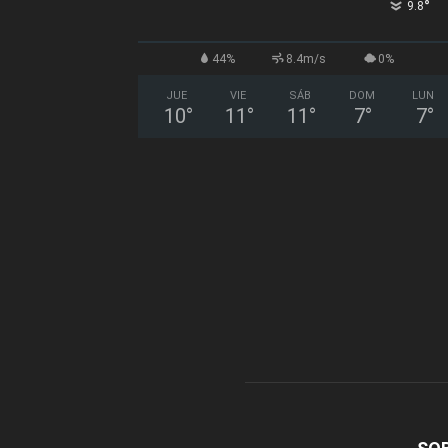
°
9.8
44%
8.4m/s
0%
JUE
VIE
SÁB
DOM
LUN
10
°
11
°
11
°
7
°
7
°