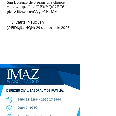
San Lorenzo dejó pasar una chance
clave -
https://t.co/OBVYQC2BT6
pic.twitter.com/nVygbANaMV
— El Digital Neuquén
(@ElDigitalNQN)
29 de abril de 2026