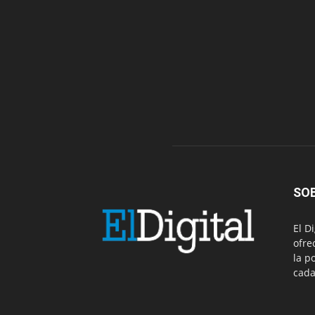
SO
El D
ofre
la p
cada