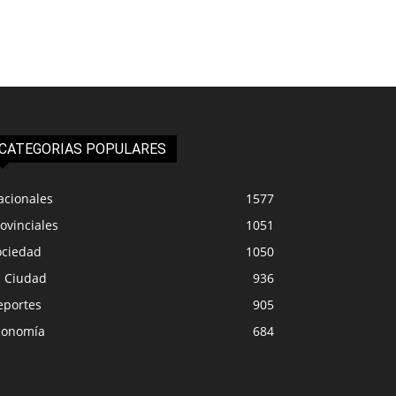
CATEGORIAS POPULARES
acionales
1577
ovinciales
1051
ociedad
1050
a Ciudad
936
eportes
905
conomía
684