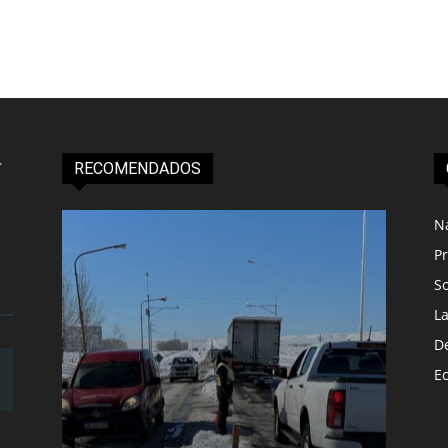
RECOMENDADOS
N
Pr
S
L
D
E