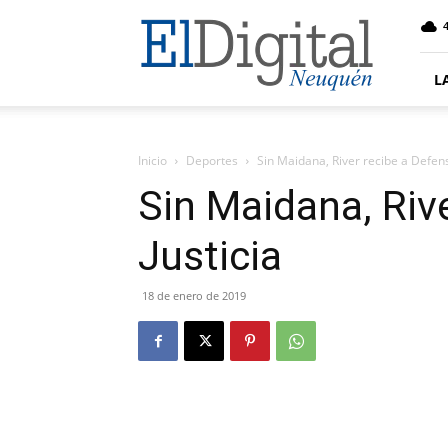
El
4
Digital
Neuquen
L
Inicio
Deportes
Sin Maidana, River recibe a Defens
Sin Maidana, Riv
Justicia
18 de enero de 2019