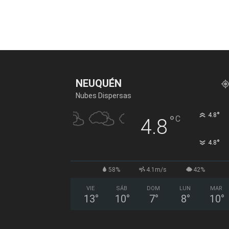
NEUQUÉN
Nubes Dispersas
°
4.8
°
C
4.8
°
4.8
58%
4.1m/s
42%
VIE
SÁB
DOM
LUN
MAR
13
°
10
°
7
°
8
°
10
°