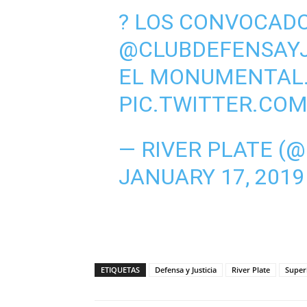
? LOS CONVOCADO
@CLUBDEFENSAY
EL MONUMENTAL
PIC.TWITTER.CO
— RIVER PLATE (
JANUARY 17, 2019
ETIQUETAS
Defensa y Justicia
River Plate
Super