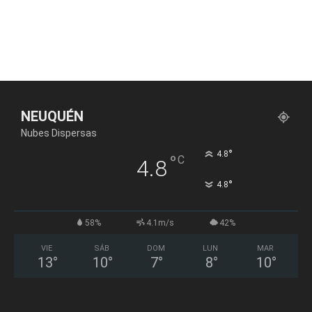
NEUQUÉN
Nubes Dispersas
°
4.8
°
C
4.8
°
4.8
58%
4.1m/s
42%
VIE
SÁB
DOM
LUN
MAR
13
°
10
°
7
°
8
°
10
°