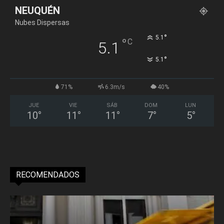
NEUQUÉN
Nubes Dispersas
°
5.1
°
C
5.1
°
5.1
71%
6.3m/s
40%
JUE
VIE
SÁB
DOM
LUN
10
°
11
°
11
°
7
°
5
°
RECOMENDADOS