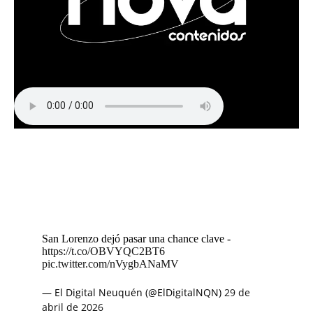
San Lorenzo dejó pasar una chance clave -
https://t.co/OBVYQC2BT6
pic.twitter.com/nVygbANaMV
— El Digital Neuquén (@ElDigitalNQN)
29 de
abril de 2026