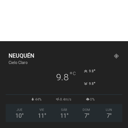
NEUQUÉN
Cielo Claro
°
9.8
°
C
9.8
°
9.8
44%
8.4m/s
0%
JUE
VIE
SÁB
DOM
LUN
10
°
11
°
11
°
7
°
7
°