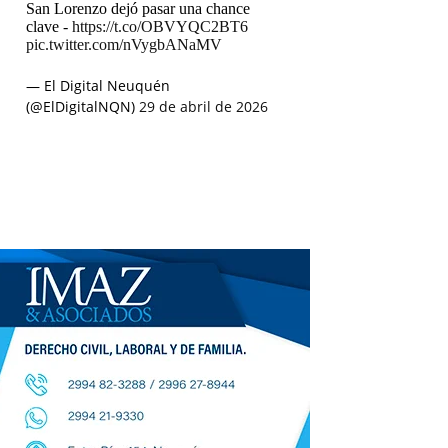
San Lorenzo dejó pasar una chance
clave -
https://t.co/OBVYQC2BT6
pic.twitter.com/nVygbANaMV
— El Digital Neuquén
(@ElDigitalNQN)
29 de abril de 2026