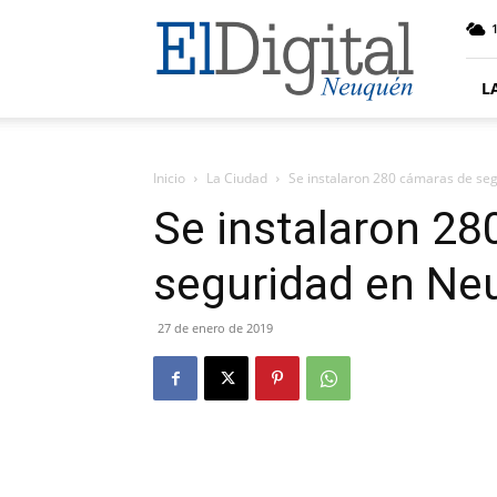
El
Digital
Neuquen
L
Inicio
La Ciudad
Se instalaron 280 cámaras de se
Se instalaron 28
seguridad en Ne
27 de enero de 2019