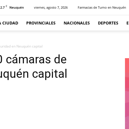
C
12.7
viernes, agosto 7, 2026
Farmacias de Turno en Neuquén
Neuquén
A CIUDAD
PROVINCIALES
NACIONALES
DEPORTES
guridad en Neuquén capital
0 cámaras de
uquén capital