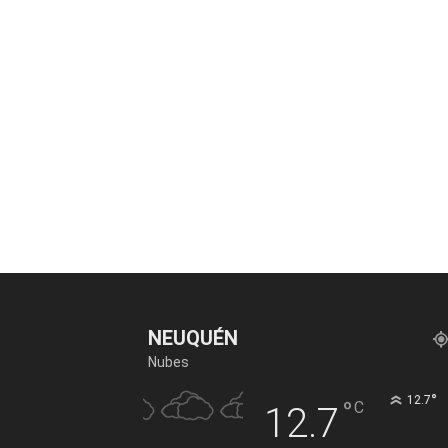
NEUQUÉN
Nubes
°
12.7
°
C
12.7