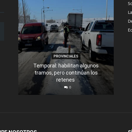
S
L
D
E
PROVINCIALES
Temporal: habilitan algunos
tramos, pero continúan los
Q
retenes
nu
0