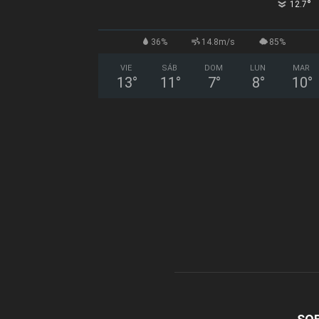
°
12.7
36%
14.8m/s
85%
VIE
SÁB
DOM
LUN
MAR
13
°
11
°
7
°
8
°
10
°