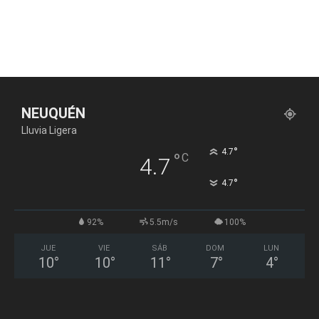
NEUQUÉN
Lluvia Ligera
°
4.7
°
C
4.7
°
4.7
92%
5.5m/s
100%
JUE
VIE
SÁB
DOM
LUN
10
°
10
°
11
°
7
°
4
°