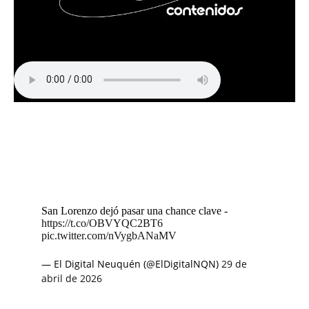
San Lorenzo dejó pasar una chance clave -
https://t.co/OBVYQC2BT6
pic.twitter.com/nVygbANaMV
— El Digital Neuquén (@ElDigitalNQN)
29 de
abril de 2026