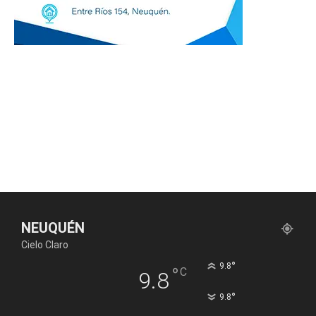
NEUQUÉN
Cielo Claro
°
9.8
°
C
9.8
°
9.8