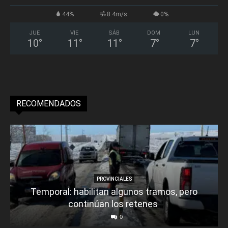
44%
8.4m/s
0%
JUE
VIE
SÁB
DOM
LUN
10
°
11
°
11
°
7
°
7
°
RECOMENDADOS
PROVINCIALES
Temporal: habilitan algunos tramos, pero
continúan los retenes
0