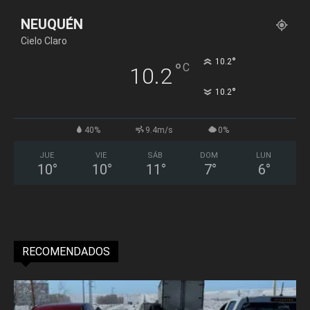
NEUQUÉN
Cielo Claro
°
10.2
°
C
10.2
°
10.2
40%
9.4m/s
0%
JUE
VIE
SÁB
DOM
LUN
10
°
10
°
11
°
7
°
6
°
RECOMENDADOS