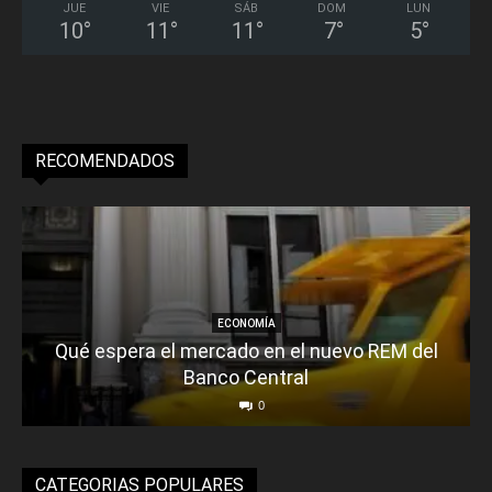
JUE
VIE
SÁB
DOM
LUN
10
°
11
°
11
°
7
°
5
°
RECOMENDADOS
ECONOMÍA
Qué espera el mercado en el nuevo REM del
Banco Central
0
CATEGORIAS POPULARES