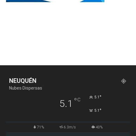
NEUQUÉN
Nubes Dispersas
°
5.1
°
C
5.1
°
5.1
71%
6.3m/s
40%