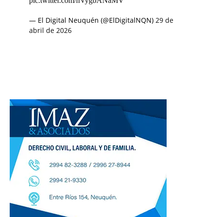
pic.twitter.com/nVygbANaMV
— El Digital Neuquén (@ElDigitalNQN)
29 de
abril de 2026