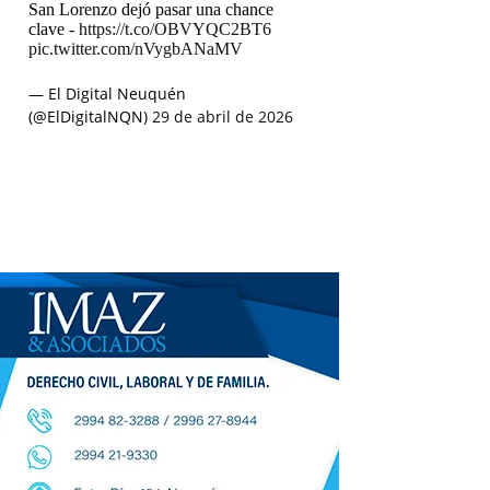
San Lorenzo dejó pasar una chance
clave -
https://t.co/OBVYQC2BT6
pic.twitter.com/nVygbANaMV
— El Digital Neuquén
(@ElDigitalNQN)
29 de abril de 2026