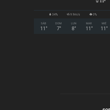
°
8.8
34%
9.9m/s
3%
SÁB
DOM
LUN
MAR
MIÉ
11
°
7
°
8
°
11
°
11
°