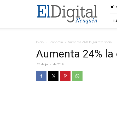
El
8
Digital
Neuquen
L
Inicio
Economía
Aumenta 24% la garrafa social
Aumenta 24% la g
28 de junio de 2019