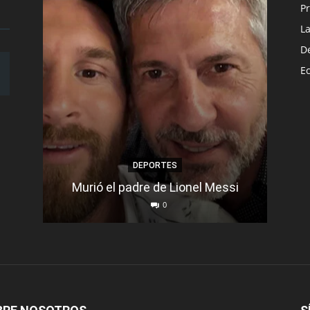
Pr
L
D
E
DEPORTES
Murió el padre de Lionel Messi
Se d
0