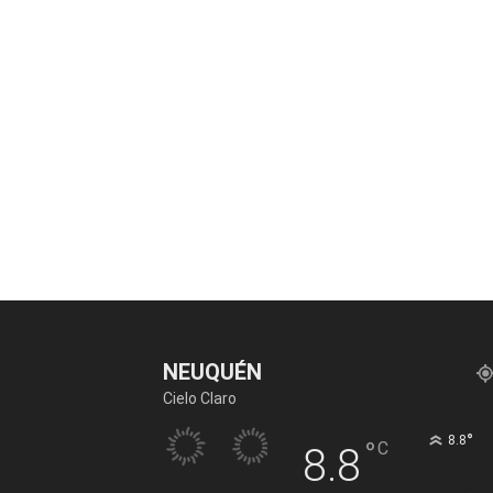
NEUQUÉN
Cielo Claro
°
8.8
°
C
8.8