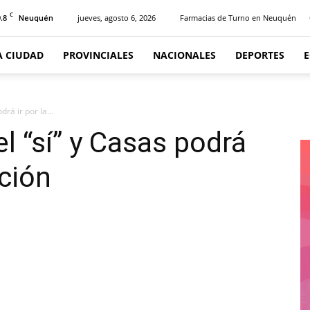
C
.8
jueves, agosto 6, 2026
Farmacias de Turno en Neuquén
Neuquén
A CIUDAD
PROVINCIALES
NACIONALES
DEPORTES
drá ir por la...
el “sí” y Casas podrá
cción