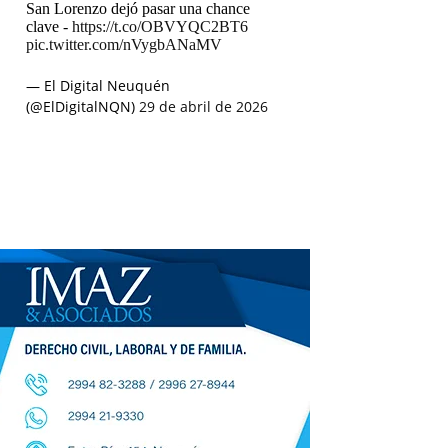
San Lorenzo dejó pasar una chance
clave -
https://t.co/OBVYQC2BT6
pic.twitter.com/nVygbANaMV
— El Digital Neuquén
(@ElDigitalNQN)
29 de abril de 2026