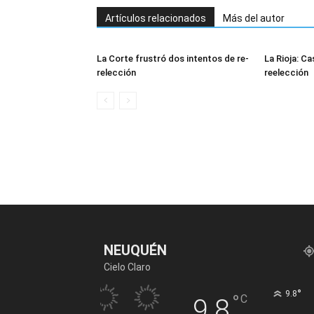
Artículos relacionados
Más del autor
La Corte frustró dos intentos de re-
La Rioja: Ca
relección
reelección
NEUQUÉN
Cielo Claro
°
9.8
°
C
9.8