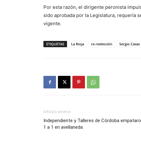
Por esta razón, el dirigente peronista impu
sido aprobada por la Legislatura, requería s
vigente.
ETIQUETAS
La Rioja
re-reelección
Sergio Casas
Artículo anterior
Independiente y Talleres de Córdoba empatar
1 a 1 en avellaneda