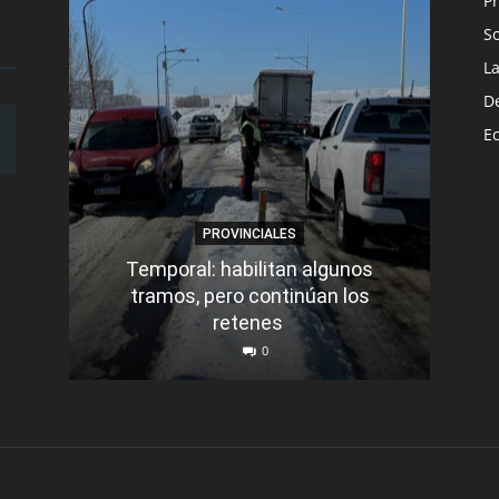
Pr
S
L
D
E
PROVINCIALES
Temporal: habilitan algunos
tramos, pero continúan los
Q
retenes
nu
0