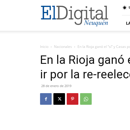
El
9
Digital
Neuquen
L
Inicio
Nacionales
En la Rioja ganó el “sí” y Casas po
En la Rioja ganó 
ir por la re-reele
28 de enero de 2019