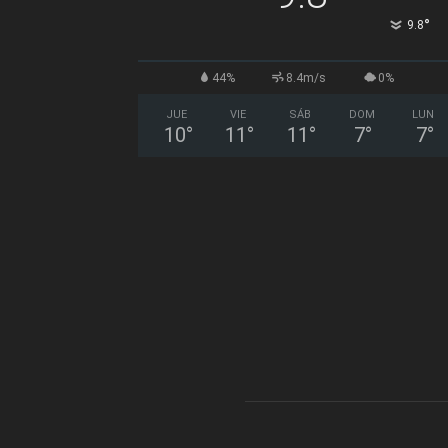
°
9.8
44%
8.4m/s
0%
JUE
VIE
SÁB
DOM
LUN
10
°
11
°
11
°
7
°
7
°