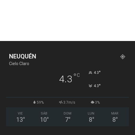
NEUQUÉN
Cielo Claro
°
4.3
°
C
4.3
°
4.3
59%
3.7m/s
3%
VIE
SÁB
DOM
LUN
MAR
13
°
10
°
7
°
8
°
8
°