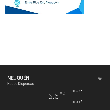
NEUQUÉN
Nubes Dispersas
°
5.6
°
C
5.6
°
5.6