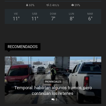
60%
3.4m/s
39%
VIE
SÁB
DOM
LUN
MAR
11
°
11
°
7
°
8
°
6
°
RECOMENDADOS
PROVINCIALES
Temporal: habilitan algunos tramos, pero
continúan los retenes
0