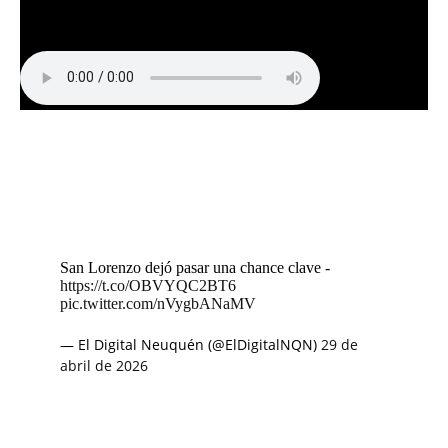
San Lorenzo dejó pasar una chance clave -
https://t.co/OBVYQC2BT6
pic.twitter.com/nVygbANaMV
— El Digital Neuquén (@ElDigitalNQN)
29 de
abril de 2026