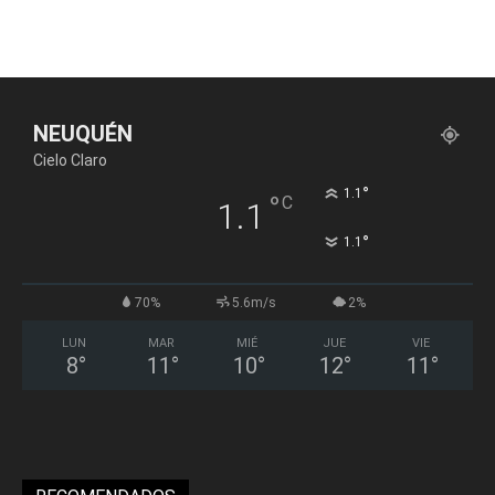
NEUQUÉN
Cielo Claro
°
1.1
°
C
1.1
°
1.1
70%
5.6m/s
2%
LUN
MAR
MIÉ
JUE
VIE
8
°
11
°
10
°
12
°
11
°