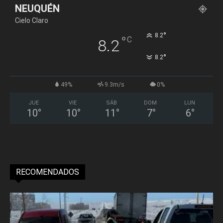
NEUQUÉN
Cielo Claro
°
8.2
°
C
8.2
°
8.2
49%
9.3m/s
0%
JUE
VIE
SÁB
DOM
LUN
10
°
10
°
11
°
7
°
6
°
RECOMENDADOS