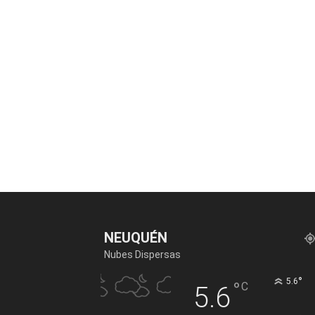
NEUQUÉN
Nubes Dispersas
°
5.6
°
C
5.6