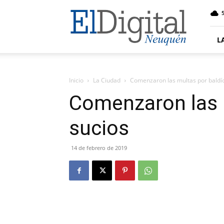
El
5
Digital
Neuquen
L
Inicio
La Ciudad
Comenzaron las multas por baldío
Comenzaron las 
sucios
14 de febrero de 2019