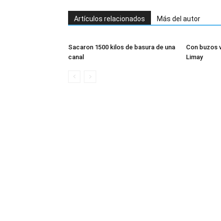
Artículos relacionados
Más del autor
Sacaron 1500 kilos de basura de una
Con buzos vo
canal
Limay