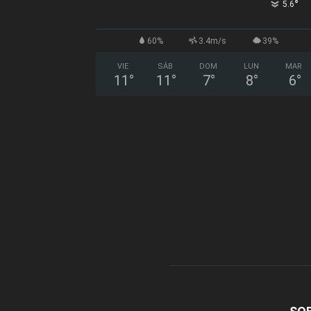
°
5.6
60%
3.4m/s
39%
VIE
SÁB
DOM
LUN
MAR
11
°
11
°
7
°
8
°
6
°