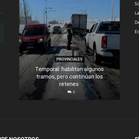
S
L
D
E
PROVINCIALES
Temporal: habilitan algunos
tramos, pero continúan los
Q
retenes
nu
0