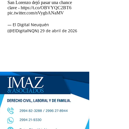
San Lorenzo dejó pasar una chance
clave -
https://t.co/OBVYQC2BT6
pic.twitter.com/nVygbANaMV
— El Digital Neuquén
(@ElDigitalNQN)
29 de abril de 2026