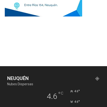
NEUQUÉN
Nubes Dispersas
°
4.6
°
C
4.6
°
4.6