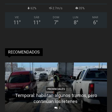
62%
2.7m/s
35%
VIE
SÁB
DOM
LUN
MAR
11
°
11
°
7
°
8
°
6
°
RECOMENDADOS
PROVINCIALES
Temporal: habilitan algunos tramos, pero
continúan los retenes
0