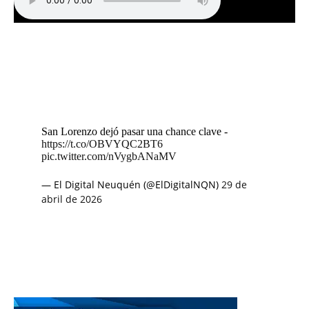
San Lorenzo dejó pasar una chance clave -
https://t.co/OBVYQC2BT6
pic.twitter.com/nVygbANaMV
— El Digital Neuquén (@ElDigitalNQN)
29 de
abril de 2026