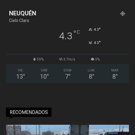
NEUQUÉN
Cielo Claro
°
4.3
°
C
4.3
°
4.3
59%
3.7m/s
3%
VIE
SÁB
DOM
LUN
MAR
13
°
10
°
7
°
8
°
8
°
RECOMENDADOS