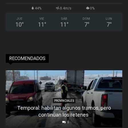
44%
8.4m/s
0%
JUE
VIE
SÁB
DOM
LUN
10
°
11
°
11
°
7
°
7
°
RECOMENDADOS
PROVINCIALES
Temporal: habilitan algunos tramos, pero
continúan los retenes
0