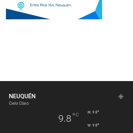
NEUQUÉN
Cielo Claro
°
9.8
°
C
9.8
°
9.8