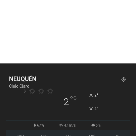
NEUQUÉN
Cielo Claro
°
2
°
C
2
°
2
67%
4.1m/s
6%