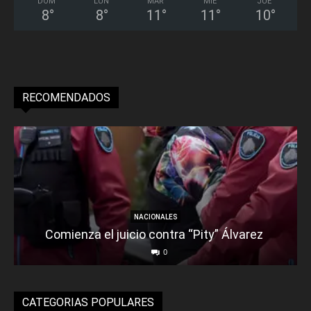
DOM
LUN
MAR
MIÉ
JUE
8
°
8
°
11
°
11
°
10
°
RECOMENDADOS
NACIONALES
Comienza el juicio contra “Pity” Álvarez
0
CATEGORIAS POPULARES