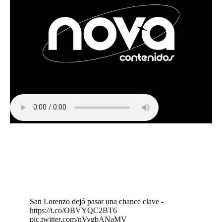
San Lorenzo dejó pasar una chance clave -
https://t.co/OBVYQC2BT6
pic.twitter.com/nVygbANaMV