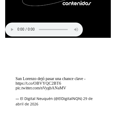
San Lorenzo dejó pasar una chance clave -
https://t.co/OBVYQC2BT6
pic.twitter.com/nVygbANaMV
— El Digital Neuquén (@ElDigitalNQN)
29 de
abril de 2026