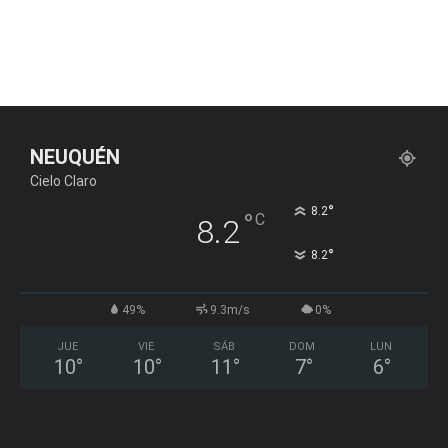
NEUQUÉN
Cielo Claro
°
8.2
°
C
8.2
°
8.2
49%
9.3m/s
0%
JUE
VIE
SÁB
DOM
LUN
10
°
10
°
11
°
7
°
6
°